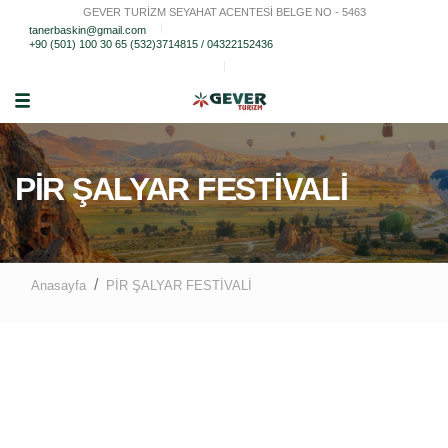
GEVER TURİZM SEYAHAT ACENTESİ BELGE NO - 5463
tanerbaskin@gmail.com
+90 (501) 100 30 65 (532)3714815 / 04322152436
PİR ŞALYAR FESTİVALİ
Anasayfa
PİR ŞALYAR FESTİVALİ