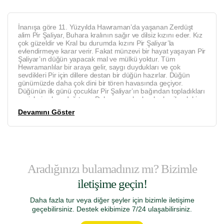
İnanışa göre 11. Yüzyılda Hawraman’da yaşanan Zerdüşt
alim Pir Şaliyar, Buhara kralının sağır ve dilsiz kızını eder. Kız
çok güzeldir ve Kral bu durumda kızını Pir Şaliyar’la
evlendirmeye karar verir. Fakat münzevi bir hayat yaşayan Pir
Şaliyar’ın düğün yapacak mal ve mülkü yoktur. Tüm
Hewramanlılar bir araya gelir, saygı duydukları ve çok
sevdikleri Pir için dillere destan bir düğün hazırlar. Düğün
günümüzde daha çok dini bir tören havasında geçiyor.
Düğünün ilk günü çocuklar Pir Şaliyar’ın bağından topladıkları
cevizleri evlere dağıtıyor. Daha sonra kurbanlar kesilerek bir
kısmı evlere veriliyor diğer kısmı ise tüm davetlilerin yemesi
Devamını Göster
için pişiriliyor. Pir Şaliyar düğünü zikir, sema ve gece
etkinlikleri ile 3 gün 3 gece sürüyor.
Rojhilat’ın Sine vilayetine bağlı Hawraman bölgesi Pir Şaliyar
etkinliğinin yanı sıra dik yamaçlarında taraçalar halinde
yükselen köyleriyle de her yıl binlerce turistin akınına uğruyor.
Aradığınızı bulamadınız mı? Bizimle
iletişime geçin!
Daha fazla tur veya diğer şeyler için bizimle iletişime
geçebilirsiniz. Destek ekibimize 7/24 ulaşabilirsiniz.